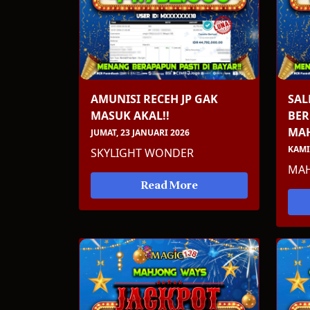
AMUNISI RECEH JP GAK
SAL
MASUK AKAL!!
BER
MAH
JUMAT, 23 JANUARI 2026
KAMI
SKYLIGHT WONDER
MAH
Read More