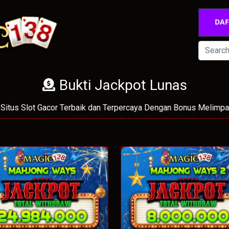
DAF
Bukti Jackpot Lunas
Slot Gacor Terbaik dan Terpercaya Dengan Bonus Melimpah Seti