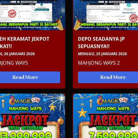
EH KERAMAT JEKPOT
DEPO SEADANYA JP
KAT!!
SEPUASNYA!!
N, 26 JANUARI 2026
MINGGU, 25 JANUARI 2026
JONG WAYS
MAHJONG WAYS 2
Read More
Read More