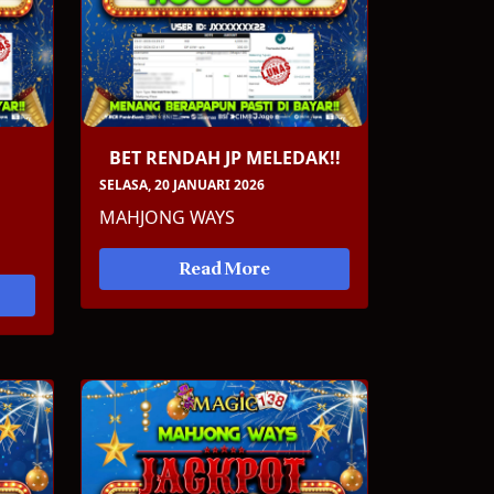
BET RENDAH JP MELEDAK!!
SELASA, 20 JANUARI 2026
MAHJONG WAYS
Read More