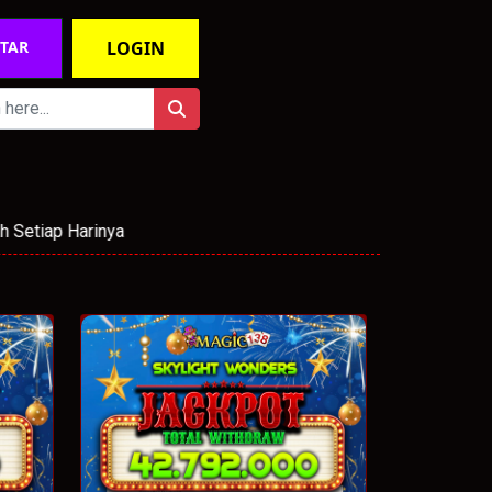
TAR
LOGIN
ap Harinya