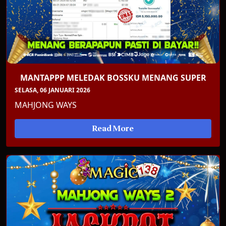
MANTAPPP MELEDAK BOSSKU MENANG SUPER
SELASA, 06 JANUARI 2026
MAHJONG WAYS
Read More