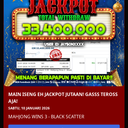
MAIN ISENG EH JACKPOT JUTAAN! GASSS TEROSS
AJA!
SABTU, 10 JANUARI 2026
MAHJONG WINS 3 - BLACK SCATTER