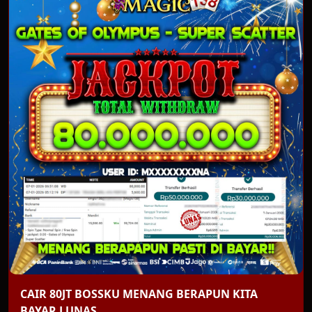
CAIR 80JT BOSSKU MENANG BERAPUN KITA
BAYAR LUNAS