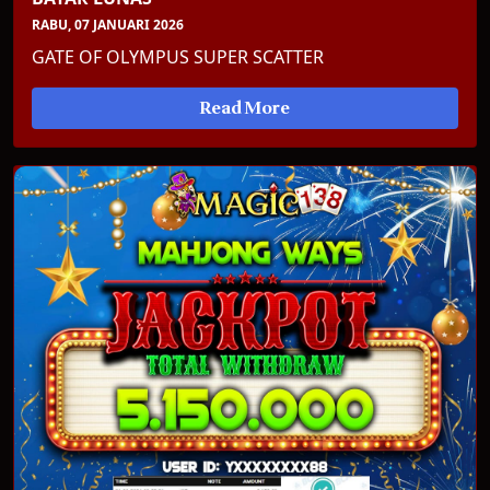
RABU, 07 JANUARI 2026
GATE OF OLYMPUS SUPER SCATTER
Read More