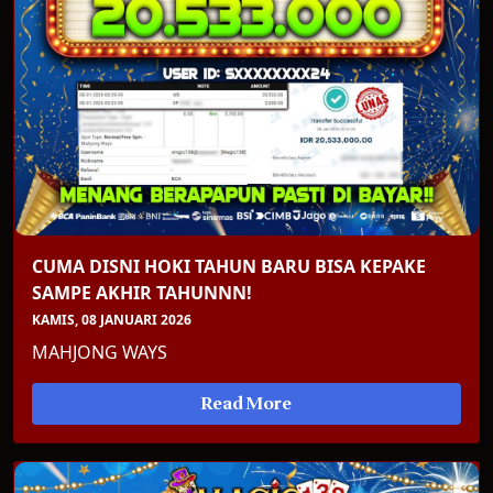
CUMA DISNI HOKI TAHUN BARU BISA KEPAKE
SAMPE AKHIR TAHUNNN!
KAMIS, 08 JANUARI 2026
MAHJONG WAYS
Read More