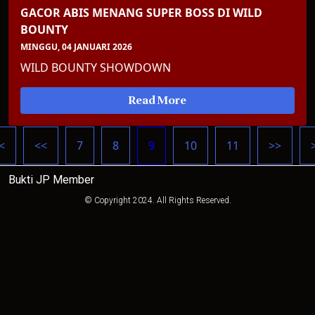
GACOR ABIS MENANG SUPER BOSS DI WILD
BOUNTY
MINGGU, 04 JANUARI 2026
WILD BOUNTY SHOWDOWN
Read More
<
<<
7
8
9
10
11
>>
Bukti JP Member
© Copyright 2024. All Rights Reserved.